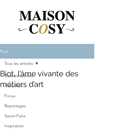
Post
Tous les articles
Biot, l’âme vivante des
Tous les articles
métiers d’art
Actualités
Focus
Reportages
Savoir-Faire
Inspiration