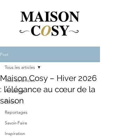
Post
Tous les articles
Maison Cosy – Hiver 2026
Tous les articles
: l’élégance au cœur de la
Actualités
saison
Focus
Reportages
Savoir-Faire
Inspiration