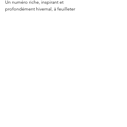
Un numéro riche, inspirant et 
profondément hivernal, à feuilleter 
près du feu pour réinventer son 
intérieur et savourer pleinement la 
saison.
Feuilletez le magazine ici : 
Maison 
Cosy - N°50 Hiver 2026
Voir tout
Posts récents