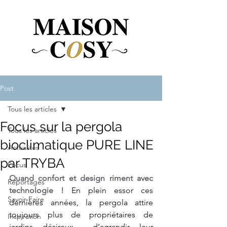
Post
Tous les articles
Focus sur la pergola
Tous les articles
bioclimatique PURE LINE
Actualités
par TRYBA
Focus
Quand confort et design riment avec 
Reportages
technologie ! 
En plein essor ces 
Savoir-Faire
dernières années, la pergola attire 
toujours plus de propriétaires de 
Inspiration
jardins désireux  d’agrandir leur 