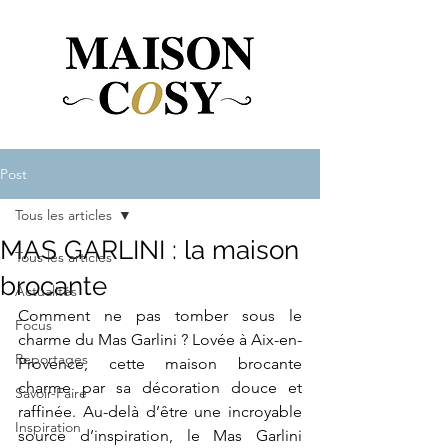
Post
Tous les articles
MAS GARLINI : la maison
Tous les articles
brocante
Actualités
Comment ne pas tomber sous le 
Focus
charme du Mas Garlini ? Lovée à Aix-en-
Reportages
Provence, cette maison brocante 
charme par sa décoration douce et 
Savoir-Faire
raffinée. Au-delà d’être une incroyable 
Inspiration
source d’inspiration, le Mas Garlini 